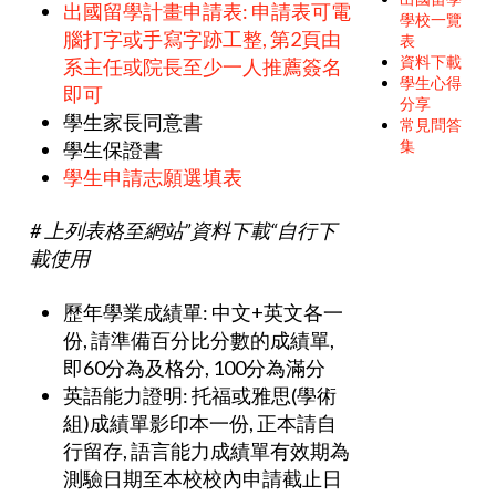
出國留學計畫申請表: 申請表可電
學校一覽
腦打字或手寫字跡工整, 第2頁由
表
資料下載
系主任或院長至少一人推薦簽名
學生心得
即可
分享
學生家長同意書
常見問答
集
學生保證書
學生申請志願選填表
# 上列表格至網站”
資料下載
“
自行下
載使用
歷年學業成績單: 中文+英文各一
份, 請準備百分比分數的成績單,
即60分為及格分, 100分為滿分
英語能力證明: 托福或雅思(學術
組)成績單影印本一份, 正本請自
行留存, 語言能力成績單有效期為
測驗日期至本校校內申請截止日