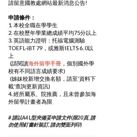
請留意國教處網站最新消息公告!
申請條件：
1. 本校全職在學學生
2. 在校歷年學業總成績平均75分以上
3. 英語能力證明：托福電腦測驗
TOEFL-iBT 79，或雅斯IELTS 6. 0以
上
(請閱讀
海外留學手冊
，個別國外學
校有不同語言成績要求)
(姊妹校新增交換名額，請至’資料下
載’查詢更新資訊)
4. 經所屬系、院推薦，且未曾參加海
外留學計畫者為限
# 請以A4 L型夾備妥申請文件(限20頁, 請
勿使用釘書針裝訂, 請勿雙面列印)