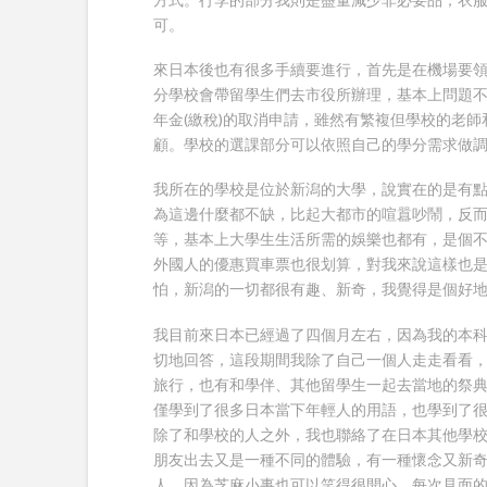
可。
來日本後也有很多手續要進行，首先是在機場要領
分學校會帶留學生們去市役所辦理，基本上問題
年金(繳稅)的取消申請，雖然有繁複但學校的老
顧。學校的選課部分可以依照自己的學分需求做
我所在的學校是位於新潟的大學，說實在的是有
為這邊什麼都不缺，比起大都市的喧囂吵鬧，反而
等，基本上大學生生活所需的娛樂也都有，是個不錯
外國人的優惠買車票也很划算，對我來說這樣也
怕，新潟的一切都很有趣、新奇，我覺得是個好地
我目前來日本已經過了四個月左右，因為我的本
切地回答，這段期間我除了自己一個人走走看看
旅行，也有和學伴、其他留學生一起去當地的祭
僅學到了很多日本當下年輕人的用語，也學到了
除了和學校的人之外，我也聯絡了在日本其他學
朋友出去又是一種不同的體驗，有一種懷念又新
人，因為芝麻小事也可以笑得很開心，每次見面