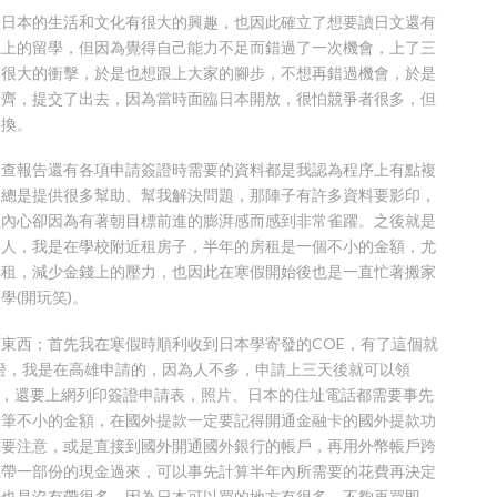
於日本的生活和文化有很大的興趣，也因此確立了想要讀日文還有
系上的留學，但因為覺得自己能力不足而錯過了一次機會，上了三
了很大的衝擊，於是也想跟上大家的腳步，不想再錯過機會，於是
備齊，提交了出去，因為當時面臨日本開放，很怕競爭者很多，但
交換。
檢查報告還有各項申請簽證時需要的資料都是我認為程序上有點複
師總是提供很多幫助、幫我解決問題，那陣子有許多資料要影印，
但內心卻因為有著朝目標前進的膨湃感而感到非常雀躍。之後就是
部人，我是在學校附近租房子，半年的房租是一個不小的金額，尤
轉租，減少金錢上的壓力，也因此在寒假開始後也是一直忙著搬家
(開玩笑)。
東西；首先我在寒假時順利收到日本學寄發的COE，有了這個就
簽證，我是在高雄申請的，因為人不多，申請上三天後就可以領
OE，還要上網列印簽證申請表，照片、日本的住址電話都需要事先
一筆不小的金額，在國外提款一定要記得開通金融卡的國外提款功
需要注意，或是直接到國外開通國外銀行的帳戶，再用外幣帳戶跨
上帶一部份的現金過來，可以事先計算半年內所需要的花費再決定
服也是沒有帶很多，因為日本可以買的地方有很多，不夠再買即