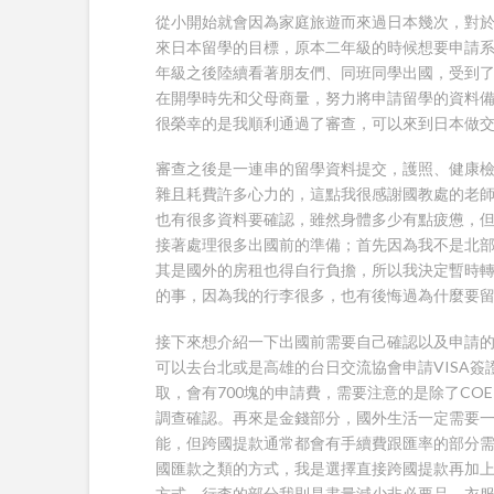
從小開始就會因為家庭旅遊而來過日本幾次，對
來日本留學的目標，原本二年級的時候想要申請
年級之後陸續看著朋友們、同班同學出國，受到
在開學時先和父母商量，努力將申請留學的資料
很榮幸的是我順利通過了審查，可以來到日本做
審查之後是一連串的留學資料提交，護照、健康
雜且耗費許多心力的，這點我很感謝國教處的老
也有很多資料要確認，雖然身體多少有點疲憊，
接著處理很多出國前的準備；首先因為我不是北
其是國外的房租也得自行負擔，所以我決定暫時
的事，因為我的行李很多，也有後悔過為什麼要留學
接下來想介紹一下出國前需要自己確認以及申請的
可以去台北或是高雄的台日交流協會申請VISA
取，會有700塊的申請費，需要注意的是除了C
調查確認。再來是金錢部分，國外生活一定需要
能，但跨國提款通常都會有手續費跟匯率的部分
國匯款之類的方式，我是選擇直接跨國提款再加
方式。行李的部分我則是盡量減少非必要品，衣