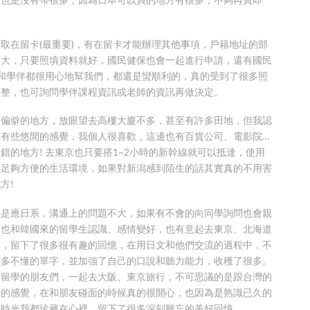
取在留卡(最重要)，有在留卡才能辦理其他事項，戶籍地址的部
不大，只要照填資料就好，國民健保也會一起進行申請，還有國民
師和學伴都很用心地幫我們，都還是蠻順利的，真的受到了很多照
調整，也可詢問學伴課程資訊或老師的資訊再做決定。
點偏僻的地方，放眼望去高樓大廈不多，甚至有許多田地，但我認
有些悠閒的感覺，我個人很喜歡，這邊也有百貨公司、電影院…
的地方! 去東京也只要搭1~2小時的新幹線就可以抵達，使用
是足夠方便的生活環境，如果對新潟感到陌生的話其實真的不用害
方!
科是應日系，溝通上的問題不大，如果有不會的向同學詢問也會親
，也和韓國來的留學生認識、感情變好，也有意起去東京、北海道
典，留下了很多很有趣的回憶，在用日文和他們交流的過程中，不
很多不懂的單字，並加強了自己的口說和聽力能力，收穫了很多。
校留學的朋友們，一起去大阪、東京旅行，不可思議的是跟台灣的
奇的感覺，在和朋友碰面的時候真的很開心，也因為是熟識已久的
的時光我都珍藏在心裡，留下了很多深刻難忘的美好回憶。