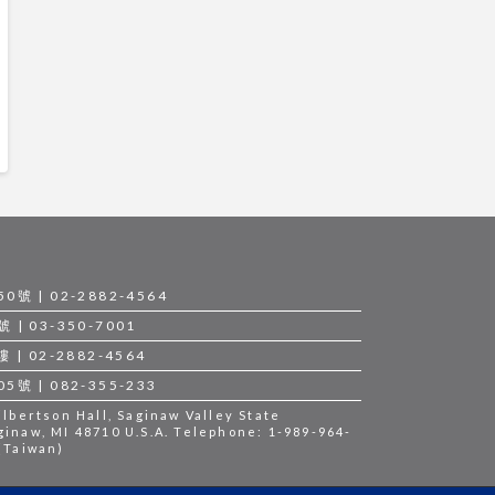
 | 02-2882-4564
 03-350-7001
 02-2882-4564
 | 082-355-233
bertson Hall, Saginaw Valley State
ginaw, MI 48710 U.S.A. Telephone: 1-989-964-
 (Taiwan)