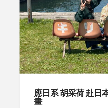
應日系 胡采荷 赴
畫