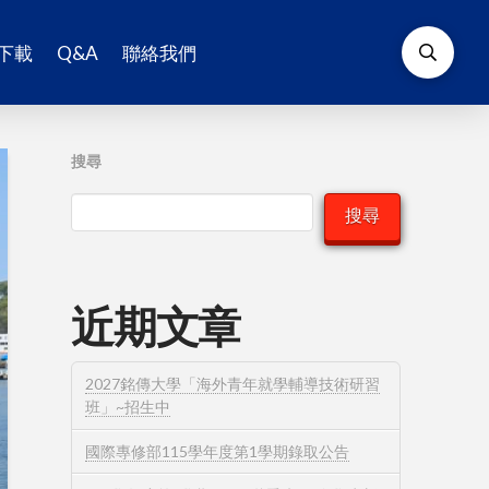
下載
Q&A
聯絡我們
搜尋
搜尋
近期文章
2027銘傳大學「海外青年就學輔導技術研習
班」~招生中
國際專修部115學年度第1學期錄取公告