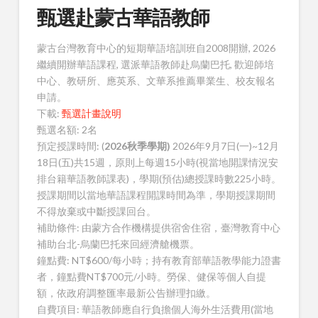
甄選赴蒙古華語教師
蒙古台灣教育中心​的​短期華語​培訓班自2008開辦, 2026
繼續​​開辦華語課程​, 選派華語教師赴烏蘭巴托​, 歡迎師培
中心、教研所、應英系、文華系推薦畢業生、校友報名
申請。
下載:
甄選計畫說明
甄選名額: 2名
預定​授課時間: (
2026
秋季學期)
2026年9月7日(一)~12月
18日(五)共15週，原則上每週15小時(視當地開課情況安
排台籍華語教師課表)，學期(預估)總授課時數225小時。
授課期間以當地華語課程開課時間為準，
學期授課期間
不得放棄或中斷授課回台。
補助條件: 由蒙方合作機構提供​宿舍住宿，臺灣教育中心
補助台北-烏蘭巴托來回經濟艙機票。
鐘點費: NT$600/每小時；持有教育部華語教學能力證書
者，鐘點費NT$700元/小時。勞保、健保等個人自提
額，依政府調整匯率最新公告辦理扣繳。
自費項目: 華語教師應自行負擔個人海外生活費用(當地