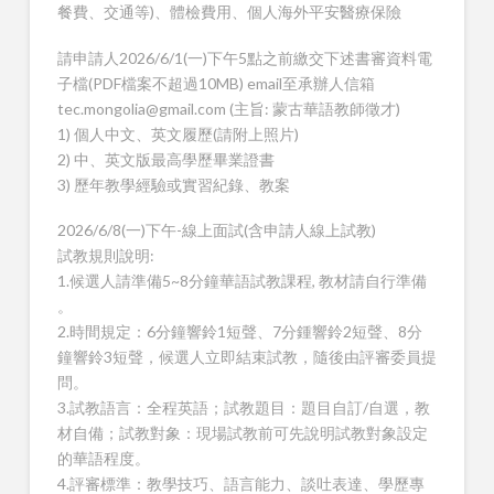
餐費、交通等)、體檢費用、個人海外平安醫療保險
請申請人2026/6/1(一)下午5點之前繳交下述書審資料電
子檔(PDF檔案不超過10MB) email至承辦人信箱
tec.mongolia@gmail.com (主旨: 蒙古華語教師徵才)
1) 個人中文、英文履歷(請附上照片)
2)
中、英文版
最高學歷畢業證書
3) 歷年教學經驗或實習紀錄、教案
2026/6/8(一)下午-線上面試
(含申請人
線上
試教)
試教規則說明:
1.候選人請準備5~8分鐘華語試教課程, 教材請自行準備
。
2.時間規定：6分鐘響鈴1短聲、7分鍾響鈴2短聲、8分
鐘響鈴3短聲，候選人立即結束試教，隨後由評審委員提
問。
3.試教語言：全程英語；試教題目：題目自訂/自選，教
材自備；試教對象：現場試教前可先說明試教對象設定
的華語程度。
4.評審標準：教學技巧、語言能力、談吐表達、學歷專