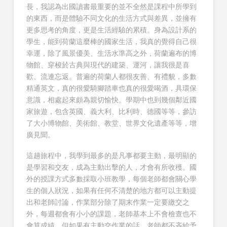
長，我認為出國讀書最重要的並不全然是課程中所學到
的東西，而是體驗不同文化的生活方式與差異，並擁有
更多思考的角度，更是生活經驗的累積。身為設計系的
學生，能到荷蘭這麼棒的國家生活，我真的覺得自己很
幸運，除了風景優美、生活水準高之外，荷蘭遍布的博
物館、穿梭於古典與現代的建築、運河，讓我很是喜
歡、流連忘返。普遍的荷蘭人都很友善、有禮貌，多數
精通英文，真的很愛騎腳踏車也真的很愛喝酒，具環保
意識，相處起來頗為親切愉快。學期中也到幾個鄰近國
家旅遊，包含英國、義大利、比利時、德國等等，參訪
了大小博物館、美術館、教堂、世界文化遺產等等，增
廣見聞。
這趟旅程中，我學到最多的是凡事都要主動，最明顯的
是學習和交友，成為主動出擊的人，才會有所收穫。國
外的授課方式多數採取小班教學，每個老師都會關心學
生的個人狀況，如果有任何不清楚的地方都可以主動提
出和老師討論，作業部分除了期末作業一定要繳交之
外，每週都會有小小的課題，老師基本上不會檢查也不
會算成績，但如果有主動交作業的話，老師都不吝給予