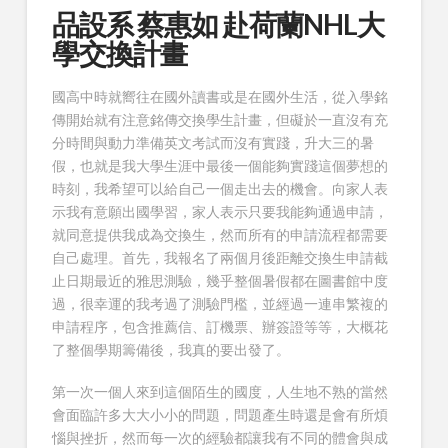
品設系 蔡惠如 赴荷蘭NHL大
學交換計畫
國高中時就嚮往在國外讀書或是在國外生活，從入學銘
傳開始就有注意銘傳交換學生計畫，但礙於一直沒有充
分時間與動力準備英文考試而沒有實踐，升大三的暑
假，也就是我大學生涯中最後一個能夠實踐這個夢想的
時刻，我希望可以給自己一個走出去的機會。向家人表
示我有意願出國學習，家人表示只要我能夠通過申請，
就同意提供我成為交換生，然而所有的申請流程都需要
自己處理。首先，我報名了兩個月後距離交換生申請截
止日期最近的雅思測驗，幾乎整個暑假都在圖書館中度
過，很幸運的我考過了測驗門檻，並經過一連串繁複的
申請程序，包含推薦信、訂機票、辦簽證等等，大概花
了整個學期籌備後，我真的要出發了。
第一次一個人來到這個陌生的國度，人生地不熟的當然
會面臨許多大大小小的問題，問題產生時還是會有所煩
惱與挫折，然而每一次的經驗都讓我有不同的體會與成