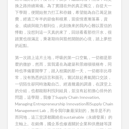
換之路持續籌備。為了實踐在外的真正獨立，自從大一
下學期，便開始努力打工和存錢，希望能為自己籌足旅
費，經過三年半的節儉和積累，當疫情逐漸落幕，資
金、成績與能力都到位，此刻換來的我內心難以置信的
悸動，沒想到這一天真的來了，回頭看看那些汗水，很
踏實也很滿足，乘著期待與豁然開朗的心境，踏上夢想
的起點。
第一次踏上這片土地，呼吸的第一口空氣，一切都是那
麼的微妙，然而，當我還在為建築和景緻嘖嘖稱奇，同
時也準備要開學了，踏入校園的那一天，一切都非比尋
常，沒有熟悉的語言和面孔，嘗試鼓起勇氣開口交談，
一切陌生卻同時激勵自己。經過幾週的調適，在課堂上
的分組，也都能順利找到組員，並沒有起初擔心排外的
問題，這學期，我修了Supply Chain Innovation,
Managing Entrepreneurship Innovation和Supply Chain
Management Lab，而令我印象最深刻的，無非是不約
而同地，這三堂課都圍繞在sustainable（永續發展）的
主軸上。在銘傳，國企系也修過關於企業和供應鏈等課