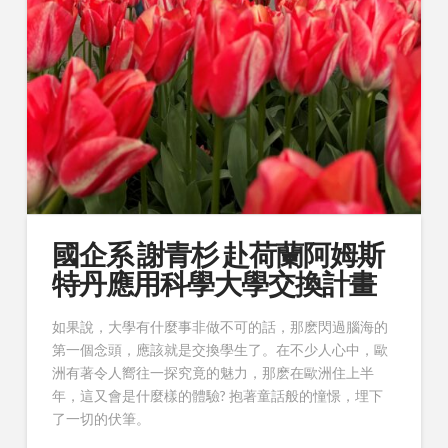
國企系 謝青杉 赴荷蘭阿姆斯
特丹應用科學大學交換計畫
如果說，大學有什麼事非做不可的話，那麽閃過腦海的
第一個念頭，應該就是交換學生了。在不少人心中，歐
洲有著令人嚮往一探究竟的魅力，那麽在歐洲住上半
年，這又會是什麼樣的體驗? 抱著童話般的憧憬，埋下
了一切的伏筆。