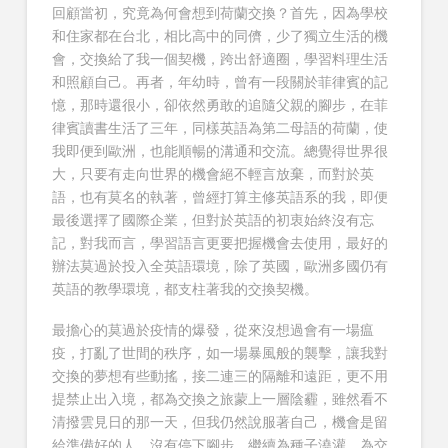
回顧當初，究竟為何會想到荷蘭交換？首先，因為學校
和住家都在台北，相比高中的同儕，少了獨立生活的機
會，交換給了我一個契機，跨出舒適圈，學習料理生活
和照顧自己。再者，年幼時，曾有一段關於菲律賓的記
憶，那時還很小，卻依然勇敢的追隨父親的腳步，在菲
律賓讀書生活了三年，同樣英語為第二母語的荷蘭，使
我即便到歐洲，也能順暢的溝通和交流。總覺得世界很
大，只要有走向世界的機會絕不輕言放棄，而對於英
語，也有莫名的執著，曾經打算主修英語系的我，即便
最後選擇了國際企業，但對於英語的初衷始終沒有忘
記，對我而言，學習語言更要把握機會去使用，最好的
辦法莫過於投入全英語環境，除了英國，歐洲多國仍有
英語的教學環境，都支柱著我的交換契機。
最擔心的莫過於疫情的爆發，從來沒想過會有一場瘟
疫，打亂了世間的秩序，如一場暴風般的襲擊，讓我對
交換的夢想有些動搖，接二連三的隔離和遠距，更不用
提禁止出入境，都為交換之旅蒙上一層陰霾，雖然看不
清撥雲見日的那一天，但我仍然說服著自己，機會是留
給準備好的人，沒有停下腳步，繼續為種子澆灌，為交