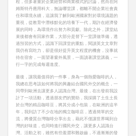
程，但多著重於企業經營和商業模式的討論，然而在阿
姆斯特丹應用科大，無論哪堂課，都離不開企業社會責
任和環境永續，這讓我了解到歐洲國家對於環境議題的
重視，從教育中潛移默化的培養下一代，期許在經濟發
展的同時，為環境作出努力和貢獻。除此之外，課堂結
束後都會有回家作業，大部分是替下一堂課做準備，透
過預習的方式，認識下回課堂的重點，閱讀英文文章對
我仍有寫吃力，卻是很好提升英文程度的機會，沒事就
待在宿舍，一面望著窗外風景，一面讀著課堂講義，一
行一字的完成每週進度。
最後，讓我最值得的一件事，身為一個熱愛咖啡的人，
我總在思考該如何將我的興趣結合國民外交的概念，一
同帶到歐洲去讓更多人認識台灣。最後，在出發前我設
計了一項活動，透過朋友們的贊助，我採購了土生土長
於台灣的精品咖啡豆，將其分成小包裝，在歐洲的這半
年，我到訪了不少在地的獨立咖啡店，透過簡單的交
流，將優質台灣咖啡分享出去，藉此不僅讓世界喝到台
灣的好味道，也同時進行國民外交，讓更多人認識台
灣。活動之初，雖然有些羞澀和難啟齒，不過漸漸的發