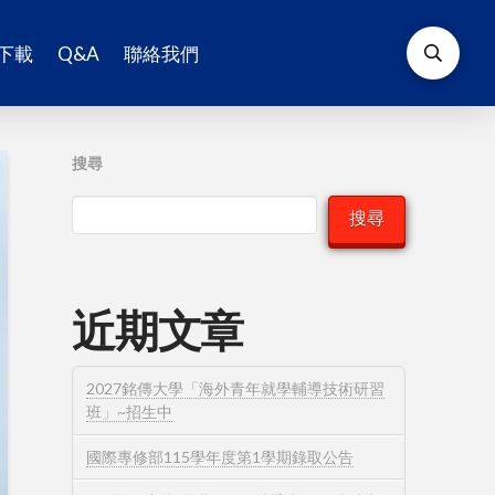
下載
Q&A
聯絡我們
搜尋
搜尋
近期文章
2027銘傳大學「海外青年就學輔導技術研習
班」~招生中
國際專修部115學年度第1學期錄取公告