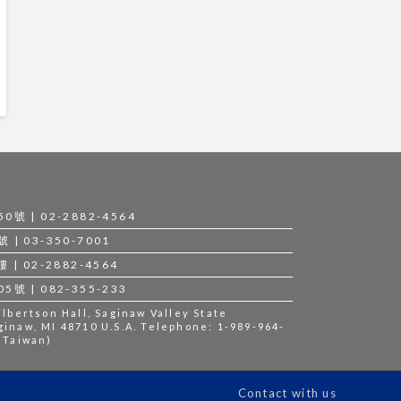
 | 02-2882-4564
 03-350-7001
 02-2882-4564
 | 082-355-233
bertson Hall, Saginaw Valley State
ginaw, MI 48710 U.S.A. Telephone: 1-989-964-
 (Taiwan)
Contact with us