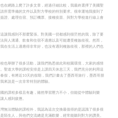
，也在網路上爬了許多文章，經過仔細比較，我最終選擇了美國聖
申請所需準備的文件以及對方學校的特別要求。很幸運地我接到了
括簽證、處理住宿、預訂機票、接種疫苗、與對方學校進行線上會
，這讓我感到不那麼緊張。對美國一切都感到很茫然的我，除了要
無法與人溝通、飲食和住宿不適應以及可能遭受種族歧視。然而，
。我在生活上適應得非常好，也沒有遇到種族歧視，那裡的人們也
學校也舉辦了很多活動，讓我們熟悉彼此和校園環境，大家的感情
友。聖道大學的課程安排是上課四天休息三天，我們充分的利用這
春假，有將近10天的假期，我們計畫去了墨西哥旅行，墨西哥朋
對我來說是一次非常特別的體驗。
美國的課程多樣且有趣，雖然學習壓力不小，但能從中體驗到樂
易讓人感到疲憊。
台灣無法體驗的課程外，我認為這次交換最值得的是認識了很多很
還是陌生人，與他們交流總是充滿歡樂，經常能聽到對方的讚美。