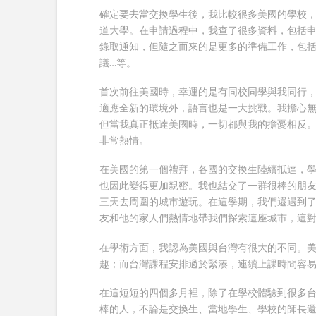
確定要去當交換學生後，我比較很多美國的學校
道大學。在申請過程中，我查了很多資料，包括
錄取通知，但隨之而來的是更多的準備工作，包
議…等。
首次前往美國時，幸運的是有同校同學與我同行
適應全新的環境外，語言也是一大挑戰。我擔心
但當我真正抵達美國時，一切都與我的擔憂相反
非常熱情。
在美國的第一個禮拜，各國的交換生陸續抵達，
也因此變得更加親密。我也結交了一群很棒的朋
三天去周圍的城市遊玩。在這學期，我們還遇到了
友和他的家人們熱情地帶我們探索這座城市，這
在學術方面，我認為美國與台灣有很大的不同。
趣；而台灣課程安排過於緊湊，連續上課時間容
在這短短的四個多月裡，除了在學校體驗到很多
棒的人，不論是交換生、當地學生、學校的師長