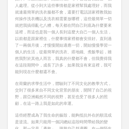
人處理。從小到大這些事情都是家裡幫我處理好，而我
就連最簡單的洗衣服都不會，還要打電話請家裡教我如
何操作洗衣機以及洗衣精需要放哪裡，這些最簡單一切
就把我搞得亂七八糟，每天都在問自己到底為什麼要來
這裡，而這也是我一個人長到這麼大自己一個人生活，
以前都是跟家裡住，什麼事情家裡都會安排好。直到過
了一兩個月後，才慢慢開始適應一切，開始慢慢學習一
個人的生活，從最簡單的洗衣、搭地鐵、煮飯學起，雖
然我對於其他人而言，我真的什麼都不會，但我覺得我
在這段期間中，成長了許多，如果我沒有來這裡，我可
能到現在什麼都還不會。
在荷蘭的求學生活中，體驗到了不同文化的教學方式，
交到了很多來自不同文化背景的朋友，開闊了自己的視
野，跟亞洲截然不同的視野，甚至也受了很多人的照
顧，在這一路上我是如此的幸運。
這些經歷成為了我生命的軀殼，能夠抵抗外在的順流或
是逆流。如果只能用一個詞總結這段時間帶給我的變
化，那一定是「勇敢」。跳脫自己舒適圈，在一個陌生