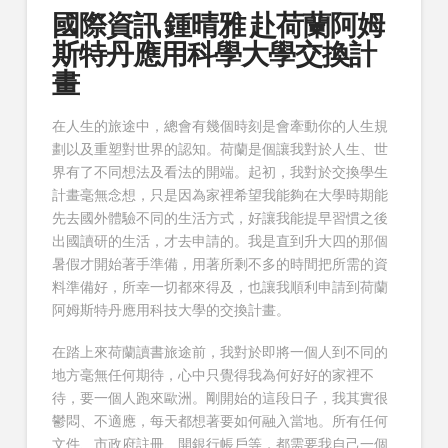
國際資訊 鍾晴雅 赴荷蘭阿姆
斯特丹應用科學大學交換計
畫
在人生的旅途中，總會有幾個時刻是會牽動你的人生規
劃以及重塑對世界的認知。荷蘭是個讓我對於人生、世
界有了不同想法及看法的開端。起初，我對於交換學生
計畫毫無念想，只是因為家裡希望我能夠在大學時期能
先去國外體驗不同的生活方式，好讓我能提早習慣之後
出國讀研的生活，才去申請的。我是直到升大四的那個
暑假才開始著手準備，用著所剩不多的時間把所需的資
料準備好，所幸一切都來得及，也讓我順利申請到荷蘭
阿姆斯特丹應用科技大學的交換計畫。
在踏上來荷蘭讀書旅途前，我對於即將一個人到不同的
地方毫無任何期待，心中只覺得我為何好好的家裡不
待，要一個人跑來歐洲。剛開始的這段日子，我其實很
鬱悶、不適應，每天都想著要如何融入當地。所有任何
文件、市政府註冊、開銀行帳戶等，都需要我自己一個