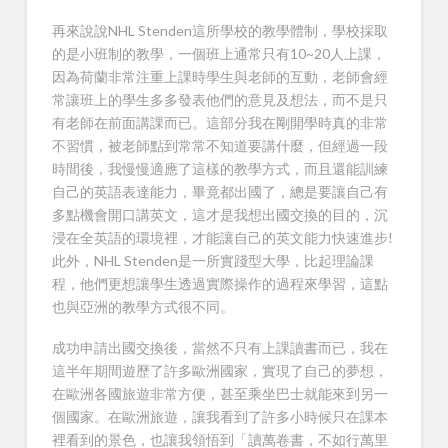
再來說說NHL Stenden這所學校的教學體制，學校採取
的是小班制的教學，一個班上通常只有10~20人上課，
因為荷蘭非常注重上課時學生與老師的互動，老師會經
常讓班上的學生多多發表他們的意見及想法，而不是只
有老師在前面講課而已。這部分我在剛開學時真的非常
不習慣，被老師點到常常不知道要講什麼，但經過一段
時間後，我慢慢適應了這樣的教學方式，而且還能訓練
自己的英語表達能力，畢竟都出國了，總是要讓自己有
多點機會開口講英文，這才是我想出國交換的目的，沉
浸在全英語的環境裡，才能讓自己的英文能力快速進步!
此外，NHL Stenden是一所實踐型大學，比起理論課
程，他們更想讓學生透過實際操作的過程來學習，這點
也與亞洲的教學方式很不同。
成功申請出國交換後，當然不只有上課讀書而已，我在
這半年期間遊歷了許多歐洲國家，實現了自己的夢想，
在歐洲各國旅遊非常方便，甚至乘坐巴士就能來到另一
個國家。在歐洲旅遊，讓我看到了許多小時候只在課本
裡看到的景色，也讓我領悟到「讀萬卷書，不如行萬里