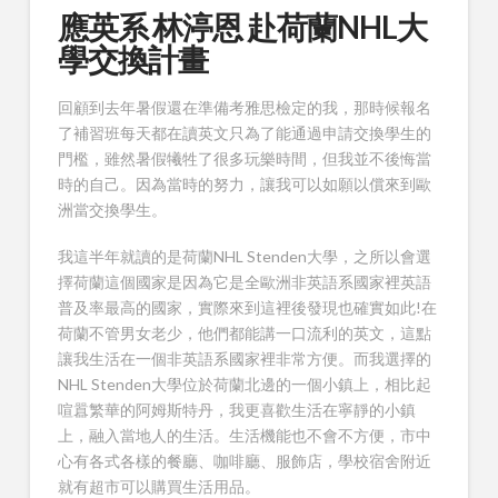
應英系 林渟恩 赴荷蘭NHL大
學交換計畫
回顧到去年暑假還在準備考雅思檢定的我，那時候報名
了補習班每天都在讀英文只為了能通過申請交換學生的
門檻，雖然暑假犧牲了很多玩樂時間，但我並不後悔當
時的自己。因為當時的努力，讓我可以如願以償來到歐
洲當交換學生。
我這半年就讀的是荷蘭NHL Stenden大學，之所以會選
擇荷蘭這個國家是因為它是全歐洲非英語系國家裡英語
普及率最高的國家，實際來到這裡後發現也確實如此!在
荷蘭不管男女老少，他們都能講一口流利的英文，這點
讓我生活在一個非英語系國家裡非常方便。而我選擇的
NHL Stenden大學位於荷蘭北邊的一個小鎮上，相比起
喧囂繁華的阿姆斯特丹，我更喜歡生活在寧靜的小鎮
上，融入當地人的生活。生活機能也不會不方便，市中
心有各式各樣的餐廳、咖啡廳、服飾店，學校宿舍附近
就有超市可以購買生活用品。