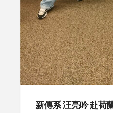
新傳系 汪亮吟 赴荷