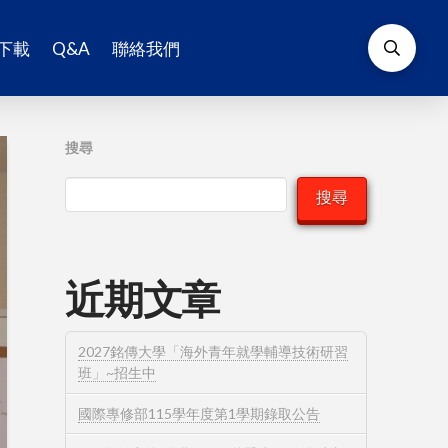
下載
Q&A
聯絡我們
搜尋
搜尋
近期文章
2027銘傳大學「海外青年就學輔導技術研習
班」~招生中
國際專修部115學年度第1學期錄取公告