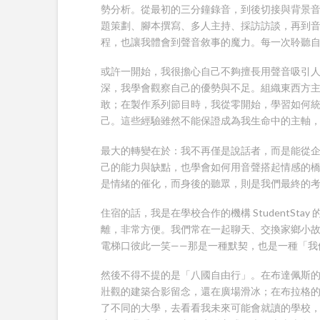
勢分析。從最初的三分鐘錄音，到後切接與背景
題策劃、腳本撰寫、多人主持、採訪訪談，再到音檔剪
程，也讓我體會到聲音敘事的魔力。每一次聆聽
或許一開始，我很擔心自己不夠擅長用聲音吸引
深，我學會觀察自己的優勢與不足。組織東西方
敢；在製作系列節目時，我從零開始，學習如何
己。這些經驗雖然不能保證成為我生命中的主軸
最大的轉變在於：我不再僅是說話者，而是能從
己的能力與缺點，也學會如何用音聲搭起情感的
是情緒的催化，而身後的聽眾，則是我們最終的
住宿的話，我是在學校合作的機構 StudentSt
離，非常方便。我們常在一起聊天、交換家鄉小
電梯口彼此一笑——那是一種默契，也是一種「我
然後不得不提的是「八國自由行」。在布達佩斯
壯觀的建築合影留念，還在廣場滑冰；在布拉格的
了不同的大學，去看看我未來可能會就讀的學校，