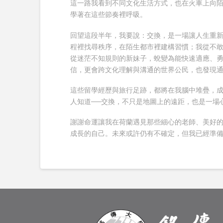
這一路我看到不同文化生活方式，也在火車上向
學著在這些節奏裡呼吸。
回望這段半年，我要說：交換，是一場讓人生重
程裡找尋秩序，在陌生都市裡建構習慣；我從不
從迷茫不知規則的新妹子，蛻變為能快速適應、
信，更會跨文化理解與溝通的世界公民，也發現通
這些留學經歷與旅行足跡，都將在我腦中堆疊，
人知道──交換，不只是地圖上的遠距，也是一場
謝謝命運讓我在荷蘭遇見那些細心的老師、美好
成長的自己。未來或許仍有不確定，但我已經準