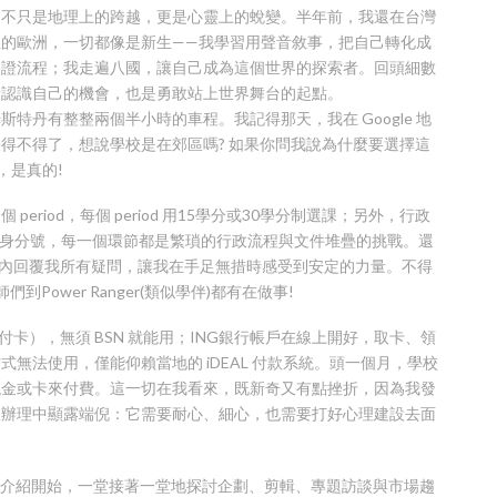
這不只是地理上的跨越，更是心靈上的蛻變。半年前，我還在台灣
的歐洲，一切都像是新生——我學習用聲音敘事，把自己轉化成
簽證流程；我走遍八國，讓自己成為這個世界的探索者。回頭細數
新認識自己的機會，也是勇敢站上世界舞台的起點。
，距離阿姆斯特丹有整整兩個半小時的車程。我記得那天，我在 Google 地
得不得了，想說學校是在郊區嗎? 如果你問我說為什麼要選擇這
，是真的!
riod，每個 period 用15學分或30學分制選課；另外，行政
SN 身分號，每一個環節都是繁瑣的行政流程與文件堆疊的挑戰。還
兩天內回覆我所有疑問，讓我在手足無措時感受到安定的力量。不得
們到Power Ranger(類似學伴)都有在做事!
 預付卡），無須 BSN 就能用；ING銀行帳戶在線上開好，取卡、領
卡方式無法使用，僅能仰賴當地的 iDEAL 付款系統。頭一個月，學校
現金或卡來付費。這一切在我看來，既新奇又有點挫折，因為我發
政辦理中顯露端倪：它需要耐心、細心，也需要打好心理建設去面
基礎的自我介紹開始，一堂接著一堂地探討企劃、剪輯、專題訪談與市場趨