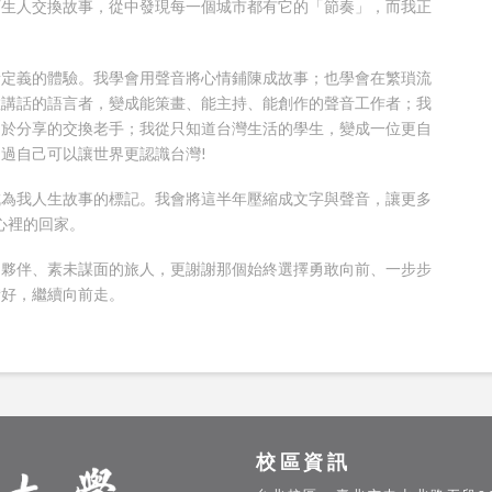
陌生人交換故事，從中發現每一個城市都有它的「節奏」，而我正
新定義的體驗。我學會用聲音將心情鋪陳成故事；也學會在繁瑣流
敢講話的語言者，變成能策畫、能主持、能創作的聲音工作者；我
勇於分享的交換老手；我從只知道台灣生活的學生，變成一位更自
過自己可以讓世界更認識台灣!
成為我人生故事的標記。我會將這半年壓縮成文字與聲音，讓更多
心裡的回家。
的夥伴、素未謀面的旅人，更謝謝那個始終選擇勇敢向前、一步步
備好，繼續向前走。
校區資訊