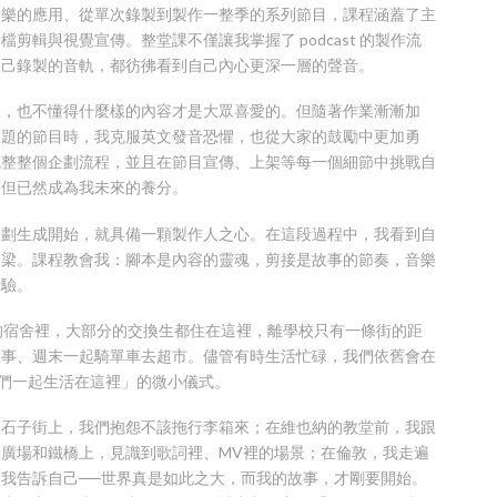
音樂的應用、從單次錄製到製作一整季的系列節目，課程涵蓋了主
輯與視覺宣傳。整堂課不僅讓我掌握了 podcast 的製作流
自己錄製的音軌，都彷彿看到自己內心更深一層的聲音。
人，也不懂得什麼樣的內容才是大眾喜愛的。但隨著作業漸漸加
主題的節目時，我克服英文發音恐懼，也從大家的鼓勵中更加勇
統整整個企劃流程，並且在節目宣傳、上架等每一個細節中挑戰自
，但已然成為我未來的養分。
企劃生成開始，就具備一顆製作人之心。在這段過程中，我看到自
橋梁。課程教會我：腳本是內容的靈魂，剪接是故事的節奏，音樂
考驗。
ay 的宿舍裡，大部分的交換生都住在這裡，離學校只有一條街的距
故事、週末一起騎單車去超市。儘管有時生活忙碌，我們依舊會在
們一起生活在這裡」的微小儀式。
的石子街上，我們抱怨不該拖行李箱來；在維也納的教堂前，我跟
廣場和鐵橋上，見識到歌詞裡、MV裡的場景；在倫敦，我走遍
我告訴自己──世界真是如此之大，而我的故事，才剛要開始。