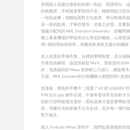
當我踏上這趟交換旅程的那一刻起，我便明白，
的校園裡，手裡握著夢想與不安，轉眼間踏入陌生
一段段故事；我開始面對文化差異，學分制度與
這一路的點滴，才驀然發現：交換之於我，是重
我被分配到的 NHL Stenden University
圖上看著機場到學校所拉出來的距離線，心裡慌張
裡? 我的理由很簡單，荷蘭是歐洲英文最好的國家
進入前置的準備作業，這裡的學期制度，是分成兩個 pe
作業也很麻煩，簽證流程從 MVV、居留證到 B
好，負責協助的 Maya 老師耐心又細心，總是
不說，NHL Stenden的行政團隊人都蠻好的! 從老師
抵達後，辦新的手機卡（我選了 €3 的 LEBARA
PIN 全以 app 操作完成，不過有發現常見的刷
的財力證明都還沒退款，因此這個月還是要帶點
現，荷蘭生活的節奏不止在步伐，也在每一場行
對不確定。
踏入 Podcast Minor 課程中，我們從最