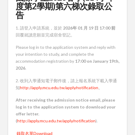
度第2學期)第六梯次錄取公
告
1. 請登入申請系統，並於
2026
年
01
月
19
日
17:00
前
回覆就讀意願並完成宿舍登記。
Please log in to the application system and reply with
your intention to study, and complete the
accommodation registration by
17:00 on January 19th,
2026
.
2. 收到入學通知電子郵件後，請上報名系統下載入學通
知
http://apply.mcu.edu.tw/apply/notification
。
After receiving the admission notice email, please
log in to the application system to download your
offer letter.
(
http://apply.mcu.edu.tw/apply/notification
).
錄取名單Download